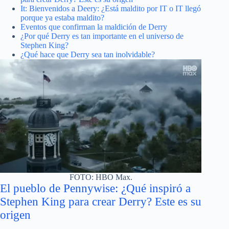
It: Bienvenidos a Deery: ¿Está maldito por IT o IT llegó
porque ya estaba maldito?
Eventos que confirman la maldición de Derry
¿Por qué Derry es tan importante en el universo de
Stephen King?
¿Qué hace que Derry sea tan inolvidable?
FOTO: HBO Max.
El pueblo de Pennywise: ¿Qué inspiró a
Stephen King para crear Derry? Este es su
origen