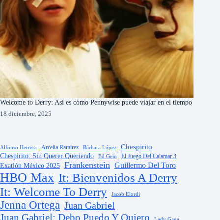
Welcome to Derry: Así es cómo Pennywise puede viajar en el tiempo
18 diciembre, 2025
Chespirito
Arcelia Ramírez
Alfonso Herrera
Bárbara López
Chespirito: Sin Querer Queriendo
El Juego Del Calamar 3
Ed Gein
Frankenstein
Guillermo Del Toro
Exatlón México 2025
HBO Max
It: Bienvenidos A Derry
It: Welcome To Derry
Jacob Elordi
Jenna Ortega
Juan Gabriel
Juan Gabriel: Debo Puedo Y Quiero
Lady Gaga