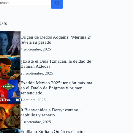
in
sultados
osts
Origen de Dedos Addams: ‘Merlina 2’
revela su pasado
4 septiembre, 2025
¿Existe el Dios Tzinacan, la deidad de
Batman Azteca?
23 septiembre, 2025
Exatlón México 2025: tensión máxima
en el Duelo de Enigmas y primer
sentenciado
1 octubre, 2025
It Bienvenidos a Derry: estreno,
capítulos y reparto
8 septiembre, 2025
Emiliano Zurita: ¿Quién es el actor