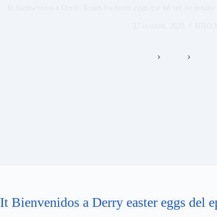
It: Bienvenidos a Derry: Todos los easter eggs que tal vez no notast
27 octubre, 2025
HBO 
Inicio
Series
HBO 
It Bienvenidos a Derry easter eggs del e