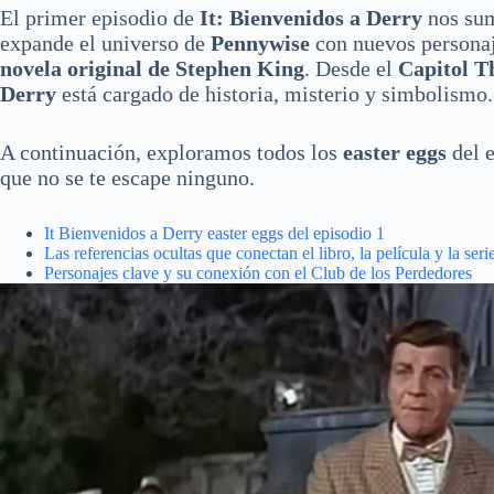
El primer episodio de
It: Bienvenidos a Derry
nos sum
expande el universo de
Pennywise
con nuevos personaj
novela original de Stephen King
. Desde el
Capitol T
Derry
está cargado de historia, misterio y simbolismo.
A continuación, exploramos todos los
easter eggs
del e
que no se te escape ninguno.
It Bienvenidos a Derry easter eggs del episodio 1
Las referencias ocultas que conectan el libro, la película y la serie
Personajes clave y su conexión con el Club de los Perdedores