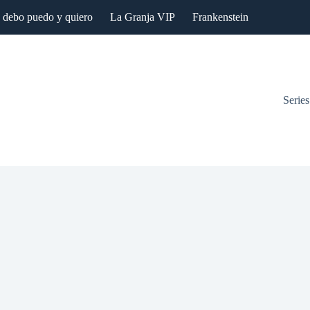
: debo puedo y quiero
La Granja VIP
Frankenstein
Series