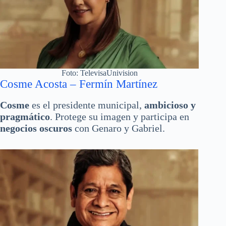
Foto: TelevisaUnivision
Cosme Acosta – Fermín Martínez
Cosme
es el presidente municipal,
ambicioso y
pragmático
. Protege su imagen y participa en
negocios oscuros
con Genaro y Gabriel.