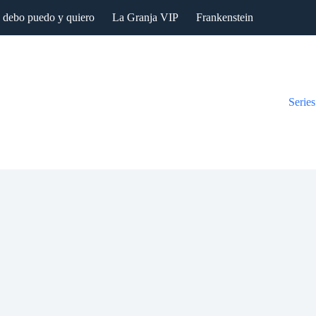
: debo puedo y quiero
La Granja VIP
Frankenstein
Series