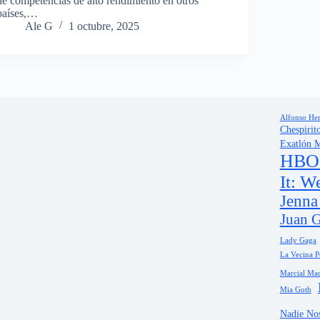
de competencias de alto rendimiento en otros
países,…
Ale G
1 octubre, 2025
Alfonso Her
Chespirit
Exatlón 
HBO
It: W
Jenna
Juan G
Lady Gaga
La Vecina P
Marcial Mac
Mia Goth
Nadie Nos