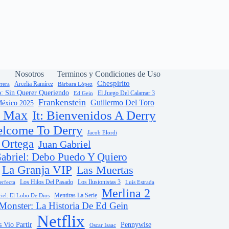
Nosotros
Terminos y Condiciones de Uso
Chespirito
Arcelia Ramírez
rera
Bárbara López
o: Sin Querer Queriendo
El Juego Del Calamar 3
Ed Gein
Frankenstein
Guillermo Del Toro
México 2025
 Max
It: Bienvenidos A Derry
elcome To Derry
Jacob Elordi
 Ortega
Juan Gabriel
abriel: Debo Puedo Y Quiero
La Granja VIP
Las Muertas
Los Hilos Del Pasado
Los Ilusionistas 3
erfecta
Luis Estrada
Merlina 2
Mentiras La Serie
iel: El Lobo De Dios
Monster: La Historia De Ed Gein
Netflix
 Vio Partir
Pennywise
Oscar Isaac