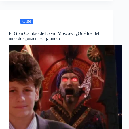
y
personajes
de
la
Cine
nueva
telenovela
de
El Gran Cambio de David Moscow: ¿Qué fue del
niño de Quisiera ser grande?
TelevisaUnivision