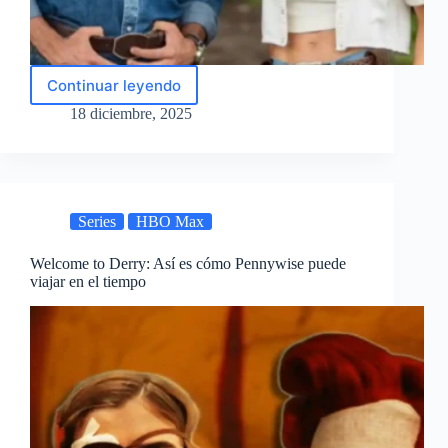
Continuar leyendo
Quién
canta
18 diciembre, 2025
la
canción
de
Doménica
Montero
Series
HBO Max
y
cómo
se
Welcome to Derry: Así es cómo Pennywise puede
viajar en el tiempo
llama
el
tema
principal