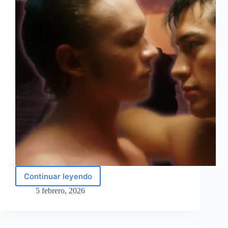
Continuar leyendo
Heated
Rivalry:
5 febrero, 2026
¿está
basada
en