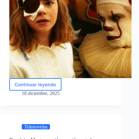
Continuar leyendo
Welcome
to
18 diciembre, 2025
Derry:
Así
es
cómo
Pennywise
Telenovelas
puede
viajar