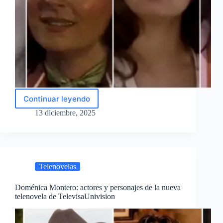
Continuar leyendo
La
Evolución
13 diciembre, 2025
de
Doménica
Montero:
Todas
las
Telenovelas
actrices
que
le
Doménica Montero: actores y personajes de la nueva
telenovela de TelevisaUnivision
dieron
vida