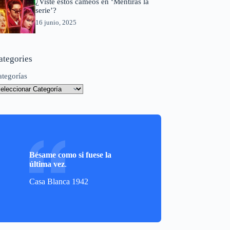
¿Viste estos cameos en ‘Mentiras la
serie’?
16 junio, 2025
ategories
ategorías
Bésame como si fuese la
última vez
.
Casa Blanca 1942