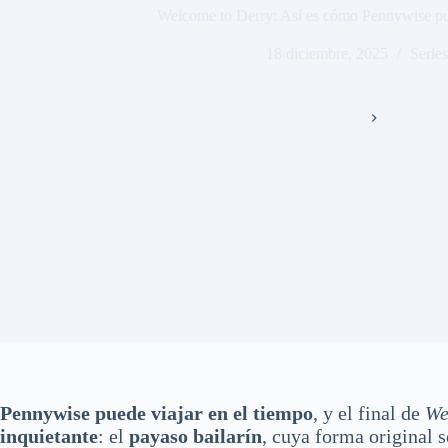
Welcome to Derry: Así es cómo Pennywise pue
18 diciembre, 2025
Series
Inicio
Series
Pennywise puede viajar en el tiempo
, y el final de
We
inquietante
: el
payaso bailarín
, cuya forma original 