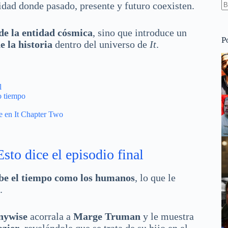
idad donde pasado, presente y futuro coexisten.
S
re
de la entidad cósmica
, sino que introduce un
P
e la historia
dentro del universo de
It
.
l
o tiempo
e en It Chapter Two
sto dice el episodio final
be el tiempo como los humanos
, lo que le
.
nywise
acorrala a
Marge Truman
y le muestra