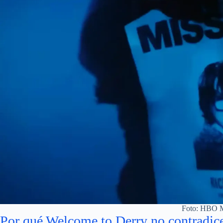
Foto: HBO 
Por qué Welcome to Derry no contradice