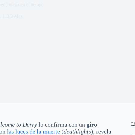
de viajar en el tiempo
,
HBO Max
lcome to Derry
lo confirma con un
giro
L
son
las luces de la muerte
(
deathlights
), revela