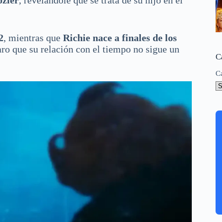
ozier
, revelándole que se trata de su hijo en el
2
, mientras que
Richie nace a finales de los
aro que su relación con el tiempo no sigue un
C
C