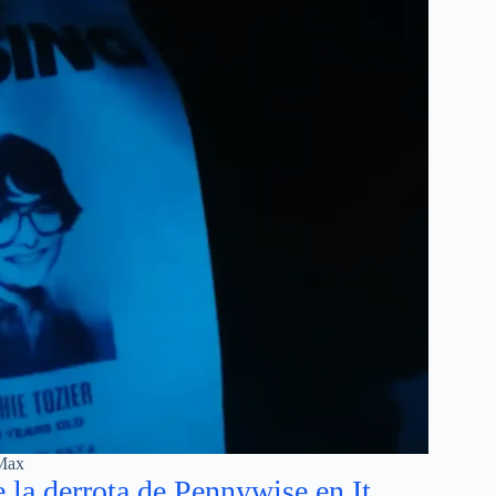
Max
 la derrota de Pennywise en It