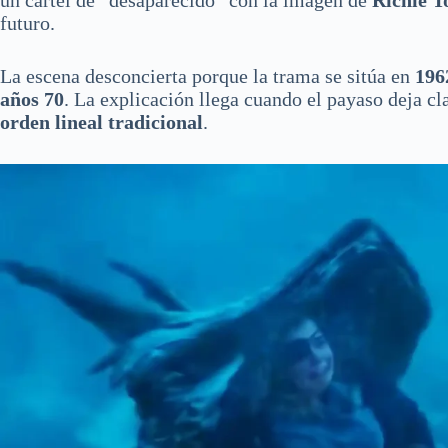
un cartel de “desaparecido” con la imagen de
Richie T
futuro.
La escena desconcierta porque la trama se sitúa en
196
años 70
. La explicación llega cuando el payaso deja cl
orden lineal tradicional
.