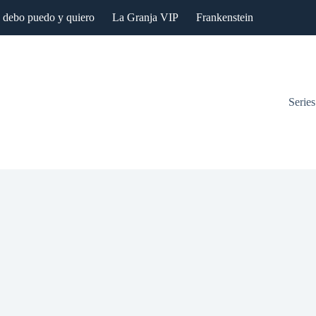
: debo puedo y quiero
La Granja VIP
Frankenstein
Series