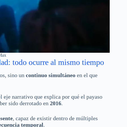
Max
dad: todo ocurre al mismo tiempo
tos, sino un
continuo simultáneo
en el que
el eje narrativo que explica por qué el payaso
aber sido derrotado en
2016
.
sente
, capaz de existir dentro de múltiples
ecuencia temporal
.