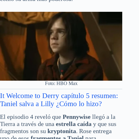
Foto: HBO Max
It Welcome to Derry capítulo 5 resumen:
Taniel salva a Lilly ¿Cómo lo hizo?
El episodio 4 reveló que
Pennywise
llegó a la
Tierra a través de una
estrella caída
y que sus
fragmentos son su
kryptonita
. Rose entrega
uno de esos
fragmentos a Taniel
para