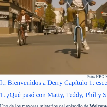
Foto: HBO 
It: Bienvenidos a Derry Capítulo 1: esc
1. ¿Qué pasó con Matty, Teddy, Phil y 
Uno de los mayores misterios del episodio de
Welcome