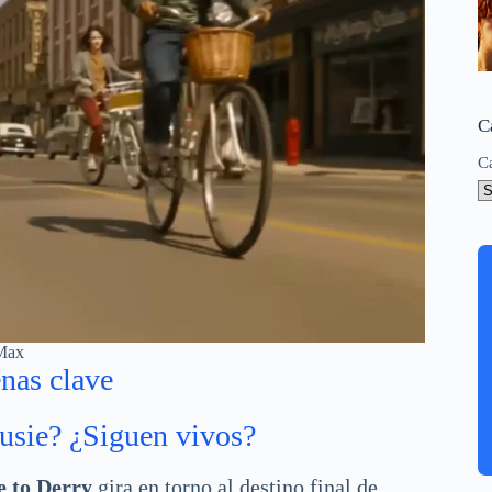
C
C
Max
enas clave
Susie? ¿Siguen vivos?
 to Derry
gira en torno al destino final de