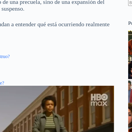
olo de una precuela, sino de una expansión del
 suspenso.
S
re
P
yudan a entender qué está ocurriendo realmente
struo?
ie?