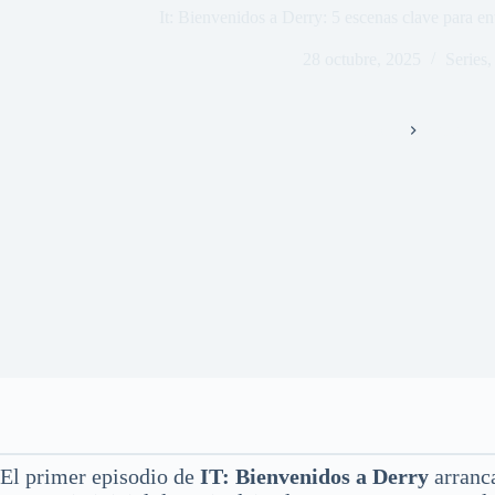
It: Bienvenidos a Derry: 5 escenas clave para ent
28 octubre, 2025
Series
Inicio
Series
El primer episodio de
IT: Bienvenidos a Derry
arranca