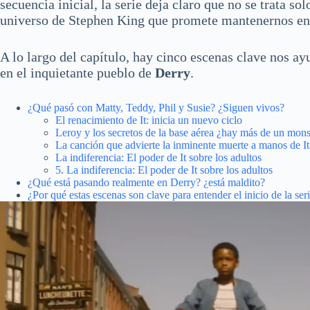
secuencia inicial, la serie deja claro que no se trata s
universo de Stephen King que
promete mantenernos en
A lo largo del capítulo, hay cinco escenas clave nos a
en el inquietante pueblo de
Derry
.
¿Qué pasó con Matty, Teddy, Phil y Susie? ¿Siguen vivos?
El renacimiento de It: inicia un nuevo ciclo
Leroy y los secretos de la base aérea ¿hay más de un mon
La canción que advierte la inminente muerte a manos de It
La indiferencia: El poder de It sobre los adultos
5. La indiferencia: El poder de It sobre los adultos
¿Qué está pasando realmente en Derry? ¿está maldito?
¿Por qué estas escenas son clave para entender el inicio de la ser