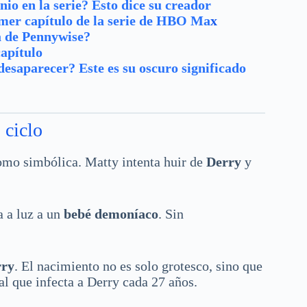
io en la serie? Esto dice su creador
rimer capítulo de la serie de HBO Ma
x
la de Pennywise?
capítulo
desaparecer? Este es su oscuro significado
 ciclo
como simbólica. Matty intenta huir de
Derry
y
a a luz a un
bebé demoníaco
. Sin
rry
. El nacimiento no es solo grotesco, sino que
al que infecta a Derry cada 27 años.