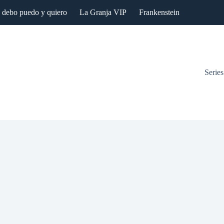
: debo puedo y quiero
La Granja VIP
Frankenstein
Series