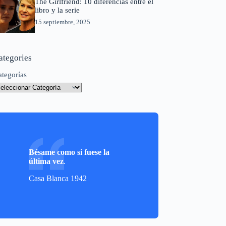
The Girlfriend: 10 diferencias entre el
libro y la serie
15 septiembre, 2025
ategories
ategorías
Bésame como si fuese la
última vez
.
Casa Blanca 1942