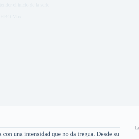
ender el inicio de la serie
,
HBO Max
L
 con una intensidad que no da tregua. Desde su