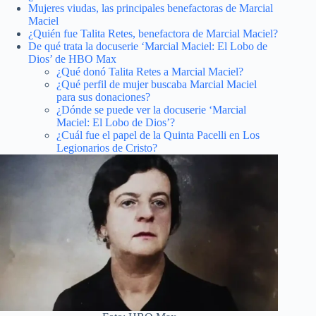
Mujeres viudas, las principales benefactoras de Marcial
Maciel
¿Quién fue Talita Retes, benefactora de Marcial Maciel?
De qué trata la docuserie ‘Marcial Maciel: El Lobo de
Dios’ de HBO Max
¿Qué donó Talita Retes a Marcial Maciel?
¿Qué perfil de mujer buscaba Marcial Maciel
para sus donaciones?
¿Dónde se puede ver la docuserie ‘Marcial
Maciel: El Lobo de Dios’?
¿Cuál fue el papel de la Quinta Pacelli en Los
Legionarios de Cristo?