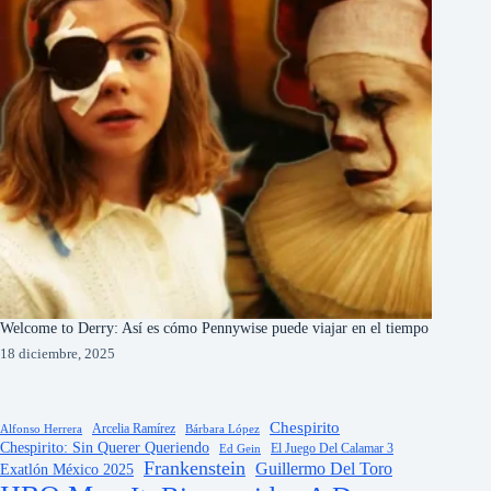
Welcome to Derry: Así es cómo Pennywise puede viajar en el tiempo
18 diciembre, 2025
Chespirito
Arcelia Ramírez
Alfonso Herrera
Bárbara López
Chespirito: Sin Querer Queriendo
El Juego Del Calamar 3
Ed Gein
Frankenstein
Guillermo Del Toro
Exatlón México 2025