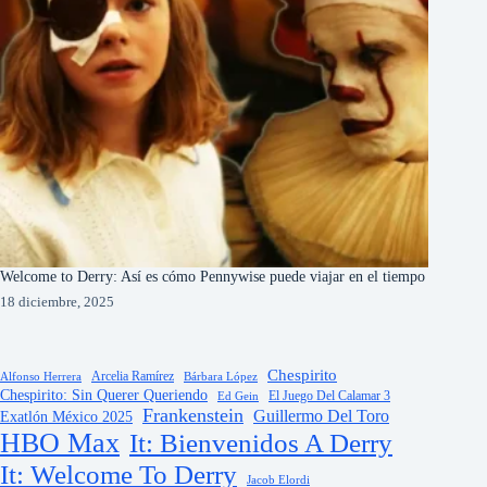
Welcome to Derry: Así es cómo Pennywise puede viajar en el tiempo
18 diciembre, 2025
Chespirito
Arcelia Ramírez
Alfonso Herrera
Bárbara López
Chespirito: Sin Querer Queriendo
El Juego Del Calamar 3
Ed Gein
Frankenstein
Guillermo Del Toro
Exatlón México 2025
HBO Max
It: Bienvenidos A Derry
It: Welcome To Derry
Jacob Elordi