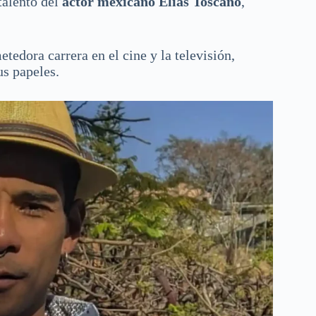
talento del
actor mexicano Elías Toscano
,
edora carrera en el cine y la televisión,
us papeles.