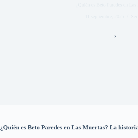
¿Quién es Beto Paredes en Las
11 septiembre, 2025
Ser
Inicio
Series
¿Quién es Beto Paredes en Las Muertas? La historia 