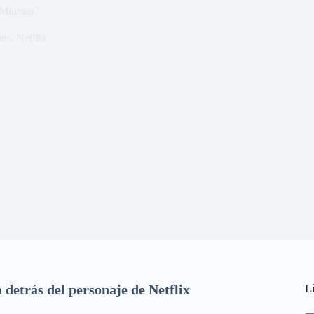
 Muertas?
ies
,
Netflix
detrás del personaje de Netflix
L