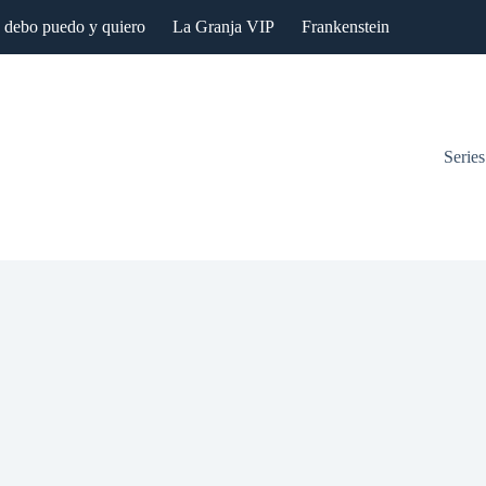
: debo puedo y quiero
La Granja VIP
Frankenstein
Series