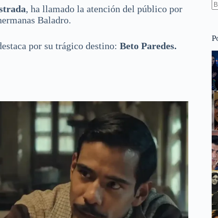
strada
, ha llamado la atención del público por
S
s hermanas Baladro.
re
P
estaca por su trágico destino:
Beto Paredes.