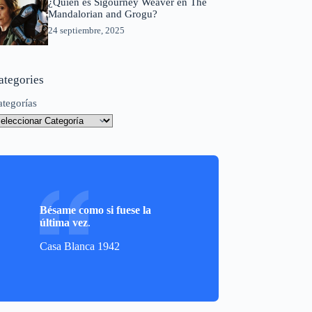
¿Quién es Sigourney Weaver en The
Mandalorian and Grogu?
24 septiembre, 2025
ategories
ategorías
Bésame como si fuese la
última vez
.
Casa Blanca 1942