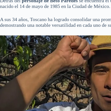
Detrás del
personaje de Beto Paredes
se encuentra el 
nacido el 14 de mayo de 1985 en la Ciudad de México.
A sus 34 años, Toscano ha logrado consolidar una promet
demostrando una notable versatilidad en cada uno de s