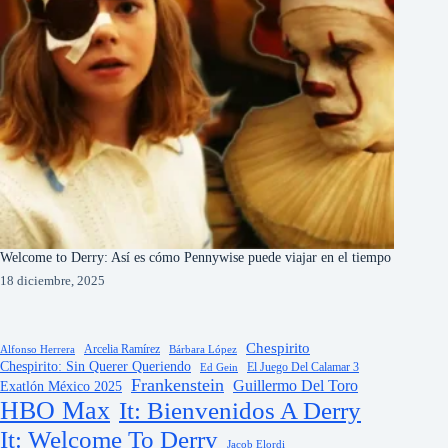
Welcome to Derry: Así es cómo Pennywise puede viajar en el tiempo
18 diciembre, 2025
Chespirito
Arcelia Ramírez
Alfonso Herrera
Bárbara López
Chespirito: Sin Querer Queriendo
El Juego Del Calamar 3
Ed Gein
Frankenstein
Guillermo Del Toro
Exatlón México 2025
HBO Max
It: Bienvenidos A Derry
It: Welcome To Derry
Jacob Elordi