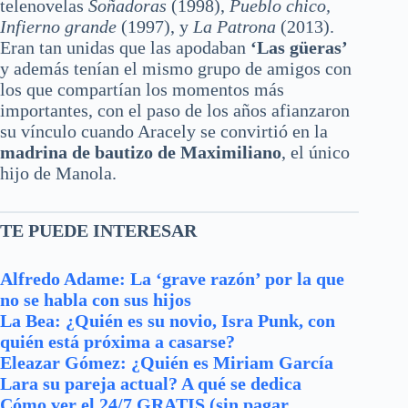
telenovelas
Soñadoras
(1998),
Pueblo chico,
Infierno grande
(1997), y
La Patrona
(2013).
Eran tan unidas que las apodaban
‘Las güeras’
y además tenían el mismo grupo de amigos con
los que compartían los momentos más
importantes, con el paso de los años afianzaron
su vínculo cuando Aracely se convirtió en la
madrina de bautizo de Maximiliano
, el único
hijo de Manola.
TE PUEDE INTERESAR
Alfredo Adame: La ‘grave razón’ por la que
no se habla con sus hijos
La Bea: ¿Quién es su novio, Isra Punk, con
quién está próxima a casarse?
Eleazar Gómez: ¿Quién es Miriam García
Lara su pareja actual? A qué se dedica
Cómo ver el 24/7 GRATIS (sin pagar