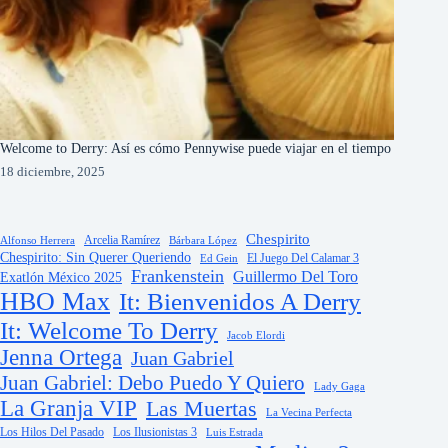
Welcome to Derry: Así es cómo Pennywise puede viajar en el tiempo
18 diciembre, 2025
Chespirito
Arcelia Ramírez
Alfonso Herrera
Bárbara López
Chespirito: Sin Querer Queriendo
El Juego Del Calamar 3
Ed Gein
Frankenstein
Guillermo Del Toro
Exatlón México 2025
HBO Max
It: Bienvenidos A Derry
It: Welcome To Derry
Jacob Elordi
Jenna Ortega
Juan Gabriel
Juan Gabriel: Debo Puedo Y Quiero
Lady Gaga
La Granja VIP
Las Muertas
La Vecina Perfecta
Los Hilos Del Pasado
Los Ilusionistas 3
Luis Estrada