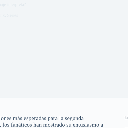
je interpreta?
lix
,
Series
ix
ciones más esperadas para la segunda
L
, los fanáticos han mostrado su entusiasmo a