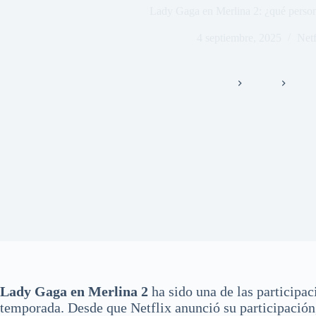
Lady Gaga en Merlina 2: ¿qué persona
4 septiembre, 2025
Netf
Inicio
Series
Netfl
Lady Gaga en Merlina 2
ha sido una de las participa
temporada. Desde que Netflix anunció su participación