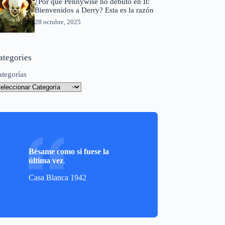
¿Por qué Pennywise no debutó en It:
Bienvenidos a Derry? Esta es la razón
28 octubre, 2025
ategories
ategorías
Bésame como si fuese la
última vez
.
Casa Blanca 1942