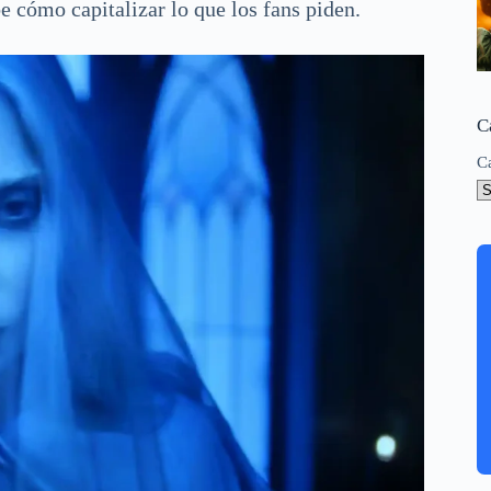
 cómo capitalizar lo que los fans piden.
C
C