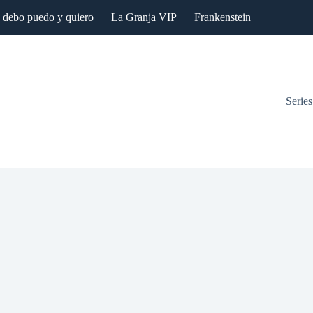
: debo puedo y quiero
La Granja VIP
Frankenstein
Series