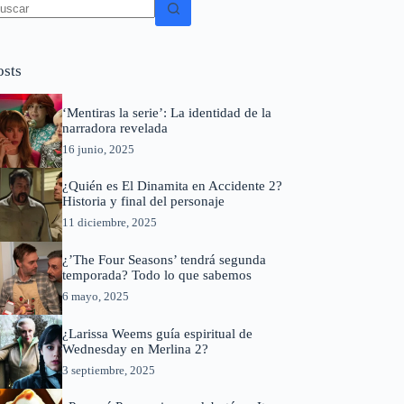
in
sultados
osts
‘Mentiras la serie’: La identidad de la
narradora revelada
16 junio, 2025
¿Quién es El Dinamita en Accidente 2?
Historia y final del personaje
11 diciembre, 2025
¿’The Four Seasons’ tendrá segunda
temporada? Todo lo que sabemos
6 mayo, 2025
¿Larissa Weems guía espiritual de
Wednesday en Merlina 2?
3 septiembre, 2025