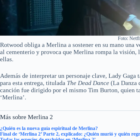
Foto: Netfl
Rotwood obliga a Merlina a sostener en su mano una v
al cementerio y provoca que Merlina rompa la visión, 
ellas.
Además de interpretar un personaje clave, Lady Gaga 
para esta entrega, titulada
The Dead Dance
(La Danza d
canción fue dirigido por el mismo Tim Burton, quien t
‘Merlina’.
Más sobre Merlina 2
¿Quién es la nueva guía espiritual de Merlina?
Final de ‘Merlina 2’ Parte 2, explicado: ¿Quién murió y quién re
Todas las especies de excluidos en ‘Merlina 2’