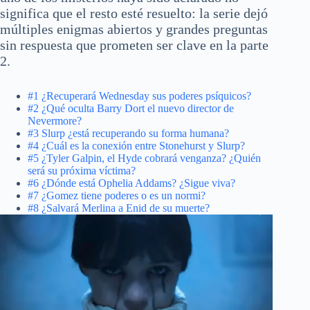
significa que el resto esté resuelto: la serie dejó
múltiples enigmas abiertos y grandes preguntas
sin respuesta que prometen ser clave en la parte
2.
#1 ¿Recuperará Wednesday sus poderes psíquicos?
#2 ¿Qué oculta Barry Dort el nuevo director de
Nevermore?
#3 Slurp ¿está recuperando su forma humana?
#4 ¿Cuál es la conexión entre Stonehurst y Slurp?
#5 ¿Tyler Galpin, el Hyde cobrará venganza? ¿Quién
será su próxima víctima?
#6 ¿Dónde está Ophelia Addams? ¿Sigue viva?
#7 ¿Gomez tiene poderes o es un normi?
#8 ¿Salvará Merlina a Enid de su muerte?