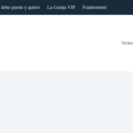
: debo puedo y quiero
La Granja VIP
Frankenstein
Series