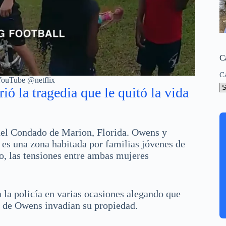
C
C
 YouTube @netflix
ió la tragedia que le quitó la vida
 del Condado de Marion, Florida. Owens y
d es una zona habitada por familias jóvenes de
lo, las tensiones entre ambas mujeres
a la policía en varias ocasiones alegando que
os de Owens invadían su propiedad.