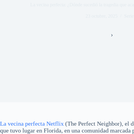
La vecina perfecta: ¿Dónde sucedió la tragedia que ac
23 octubre, 2025
Serie
Inicio
Series
La vecina perfecta Netflix
(The Perfect Neighbor), el d
que tuvo lugar en Florida, en una comunidad marcada po