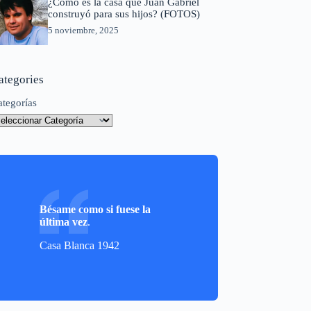
¿Cómo es la casa que Juan Gabriel
construyó para sus hijos? (FOTOS)
5 noviembre, 2025
ategories
ategorías
Bésame como si fuese la
última vez
.
Casa Blanca 1942