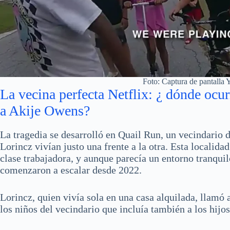
Foto: Captura de pantalla
La vecina perfecta Netflix: ¿ dónde ocurr
a Akije Owens?
La tragedia se desarrolló en Quail Run, un vecindario
Lorincz vivían justo una frente a la otra. Esta localida
clase trabajadora, y aunque parecía un entorno tranqui
comenzaron a escalar desde 2022.
Lorincz, quien vivía sola en una casa alquilada, llamó 
los niños del vecindario que incluía también a los hij