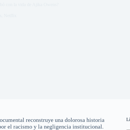
abó con la vida de Ajika Owens?
s
,
Netflix
ocumental reconstruye una dolorosa historia
L
r el racismo y la negligencia institucional.