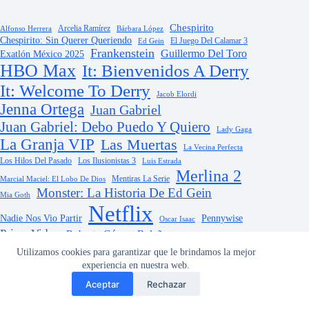
Chespirito
Arcelia Ramírez
Alfonso Herrera
Bárbara López
Chespirito: Sin Querer Queriendo
El Juego Del Calamar 3
Ed Gein
Frankenstein
Guillermo Del Toro
Exatlón México 2025
HBO Max
It: Bienvenidos A Derry
It: Welcome To Derry
Jacob Elordi
Jenna Ortega
Juan Gabriel
Juan Gabriel: Debo Puedo Y Quiero
Lady Gaga
La Granja VIP
Las Muertas
La Vecina Perfecta
Los Hilos Del Pasado
Los Ilusionistas 3
Luis Estrada
Merlina 2
Mentiras La Serie
Marcial Maciel: El Lobo De Dios
Monster: La Historia De Ed Gein
Mia Goth
Netflix
Nadie Nos Vio Partir
Pennywise
Oscar Isaac
Prime Video
Roberto Gómez Bolaños
Steve Carell
Stranger Things 5
TelevisaUnivision
The Girlfriend
The Last Of Us 2
Utilizamos cookies para garantizar que le brindamos la mejor
Wednesday 2
TV Azteca
Tim Burton
experiencia en nuestra web.
Tina Fey
¿Quién Es La Máscara? 2025
Aceptar
Rechazar
Copyright © 2026 -
Terms & Services
|
Privacy
veoveoseriesypelis.com
Policy