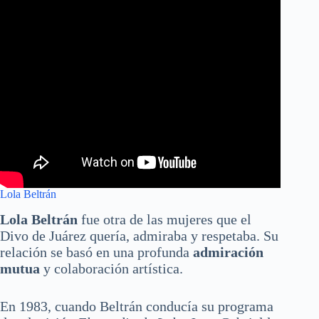
Lola Beltrán
Lola Beltrán
fue otra de las mujeres que el
Divo de Juárez quería, admiraba y respetaba. Su
relación se basó en una profunda
admiración
mutua
y colaboración artística.
En 1983, cuando Beltrán conducía su programa