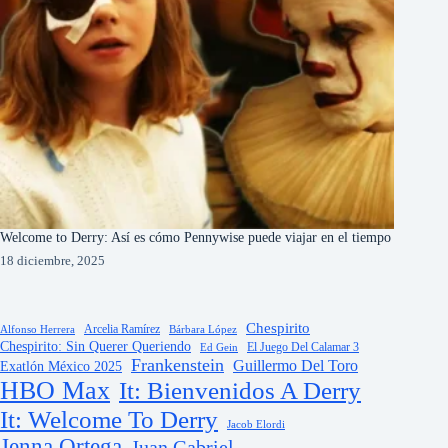
Welcome to Derry: Así es cómo Pennywise puede viajar en el tiempo
18 diciembre, 2025
Chespirito
Arcelia Ramírez
Alfonso Herrera
Bárbara López
Chespirito: Sin Querer Queriendo
El Juego Del Calamar 3
Ed Gein
Frankenstein
Guillermo Del Toro
Exatlón México 2025
HBO Max
It: Bienvenidos A Derry
It: Welcome To Derry
Jacob Elordi
Jenna Ortega
Juan Gabriel