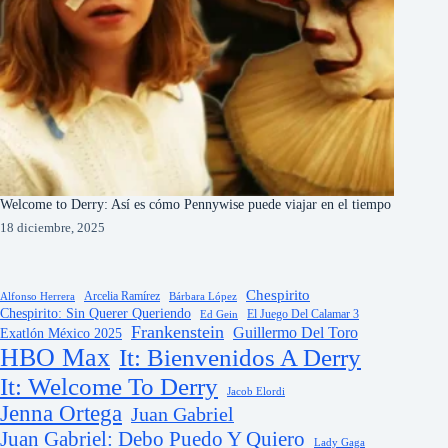
Welcome to Derry: Así es cómo Pennywise puede viajar en el tiempo
18 diciembre, 2025
Chespirito
Arcelia Ramírez
Alfonso Herrera
Bárbara López
Chespirito: Sin Querer Queriendo
El Juego Del Calamar 3
Ed Gein
Frankenstein
Guillermo Del Toro
Exatlón México 2025
HBO Max
It: Bienvenidos A Derry
It: Welcome To Derry
Jacob Elordi
Jenna Ortega
Juan Gabriel
Juan Gabriel: Debo Puedo Y Quiero
Lady Gaga