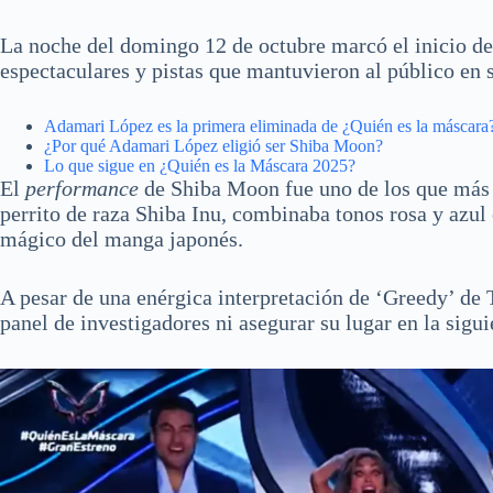
La noche del domingo 12 de octubre marcó el inicio de
espectaculares y pistas que mantuvieron al público en
Adamari López es la primera eliminada de ¿Quién es la máscara
¿Por qué Adamari López eligió ser Shiba Moon?
Lo que sigue en ¿Quién es la Máscara 2025?
El
performance
de Shiba Moon fue uno de los que más l
perrito de raza Shiba Inu, combinaba tonos rosa y azul 
mágico del manga japonés.
A pesar de una enérgica interpretación de ‘Greedy’ de
panel de investigadores ni asegurar su lugar en la sigui