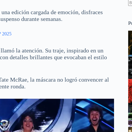
S
 una edición cargada de emoción, disfraces
re
 suspenso durante semanas.
P
? 2025
lamó la atención. Su traje, inspirado en un
con detalles brillantes que evocaban el estilo
 Tate McRae, la máscara no logró convencer al
ente ronda.