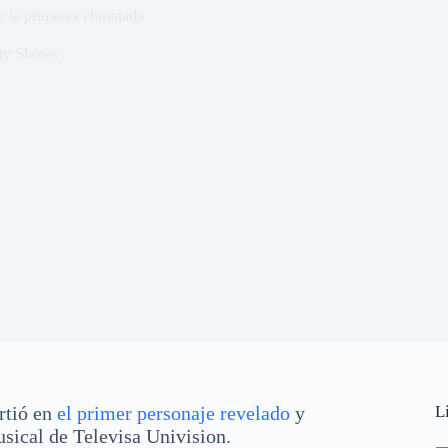
 la primerea eliminada
ity Shows
s
rtió en
el primer personaje revelado
y
L
sical de Televisa Univision.