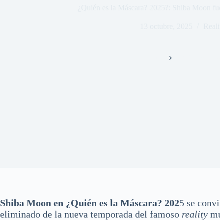
¿Quién es la Máscara? 2025?: Shiba Moon fue
13 octubre, 2025
Real
Inicio
Reality Show
Shiba Moon en ¿Quién es la Máscara?
202
5 se convi
eliminado de la nueva temporada del famoso
reality
mu