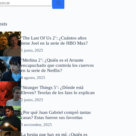
in
sultados
osts
‘The Last Of Us 2’: ¿Cuántos años
tiene Joel en la serie de HBO Max?
1 junio, 2025
‘Merlina 2’: ¿Quién es el Aviante
encapuchado que controla los cuervos
en la serie de Netflix?
8 agosto, 2025
‘Stranger Things 5’: ¿Dónde está
Eleven? Teorías de los fans lo explican
2 junio, 2025
¿Por qué Juan Gabriel compró tantas
casas? Estas fueron sus favoritas
5 noviembre, 2025
La bestia que hay en mí: ¿Quién es