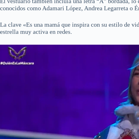
El vestuario también incluía una letra “A” bordada, l
conocidos como Adamari López, Andrea Legarreta o Ér
La clave «Es una mamá que inspira con su estilo de vid
estrella muy activa en redes.