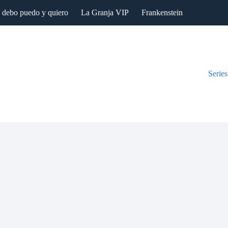
: debo puedo y quiero
La Granja VIP
Frankenstein
Series