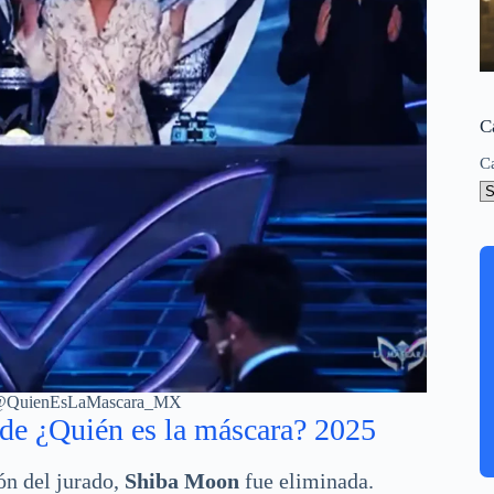
C
C
be @QuienEsLaMascara_MX
de ¿Quién es la máscara? 2025
ión del jurado,
Shiba Moon
fue eliminada.