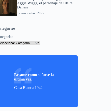
Aggie Wiggs, el personaje de Claire
Danes?
17 noviembre, 2025
ategories
ategorías
Bésame como si fuese la
última vez
.
Casa Blanca 1942