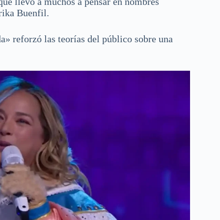
o que llevó a muchos a pensar en nombres
ika Buenfil.
a» reforzó las teorías del público sobre una