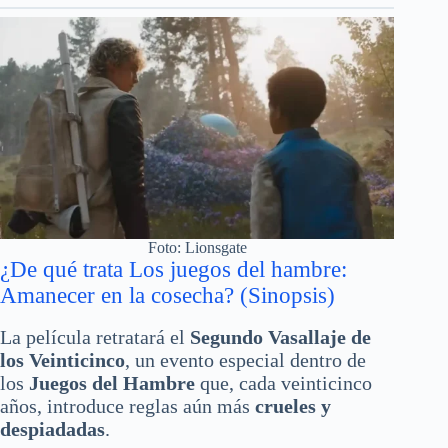
Foto: Lionsgate
¿De qué trata Los juegos del hambre:
Amanecer en la cosecha? (Sinopsis)
La película retratará el
Segundo Vasallaje de
los Veinticinco
, un evento especial dentro de
los
Juegos del Hambre
que, cada veinticinco
años, introduce reglas aún más
crueles y
despiadadas
.