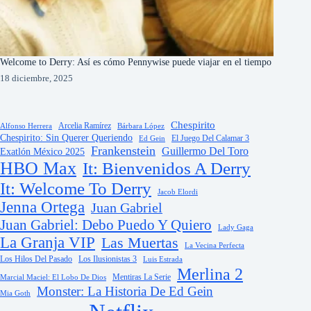
Welcome to Derry: Así es cómo Pennywise puede viajar en el tiempo
18 diciembre, 2025
Chespirito
Arcelia Ramírez
Alfonso Herrera
Bárbara López
Chespirito: Sin Querer Queriendo
El Juego Del Calamar 3
Ed Gein
Frankenstein
Guillermo Del Toro
Exatlón México 2025
HBO Max
It: Bienvenidos A Derry
It: Welcome To Derry
Jacob Elordi
Jenna Ortega
Juan Gabriel
Juan Gabriel: Debo Puedo Y Quiero
Lady Gaga
La Granja VIP
Las Muertas
La Vecina Perfecta
Los Hilos Del Pasado
Los Ilusionistas 3
Luis Estrada
Merlina 2
Mentiras La Serie
Marcial Maciel: El Lobo De Dios
Monster: La Historia De Ed Gein
Mia Goth