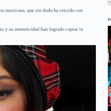
S
ana mexicana, que sin duda ha crecido con
re
P
io y su autenticidad han logrado captar la