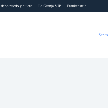
: debo puedo y quiero
La Granja VIP
Frankenstein
Series