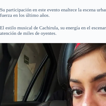
Su participación en este evento enaltece la escena urb
fuerza en los último años.
El estilo musical de Cachirula, su energía en el escenar
atención de miles de oyentes.