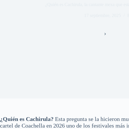
¿Quién es Cachirula, la cantante mexa que es
17 septiembre, 2025
Inicio
Famosos
¿Quién es Cachirula?
Esta pregunta se la hicieron m
cartel de Coachella en 2026 uno de los festivales más