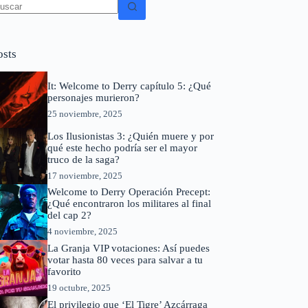
in
sultados
osts
It: Welcome to Derry capítulo 5: ¿Qué
personajes murieron?
25 noviembre, 2025
Los Ilusionistas 3: ¿Quién muere y por
qué este hecho podría ser el mayor
truco de la saga?
17 noviembre, 2025
Welcome to Derry Operación Precept:
¿Qué encontraron los militares al final
del cap 2?
4 noviembre, 2025
La Granja VIP votaciones: Así puedes
votar hasta 80 veces para salvar a tu
favorito
19 octubre, 2025
El privilegio que ‘El Tigre’ Azcárraga