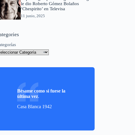
le dio Roberto Gómez Bolaños
‘Chespirito’ en Televisa
11 junio, 2025
ategories
ategorías
Bésame como si fuese la
última vez
.
Casa Blanca 1942