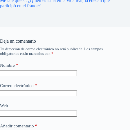
Me late que sí: ¿Quién es Lina en la vida real, la edecán que
participó en el fraude?
Deja un comentario
Tu dirección de correo electrónico no será publicada.
Los campos
obligatorios están marcados con
*
Nombre
*
Correo electrónico
*
Web
Añadir comentario
*