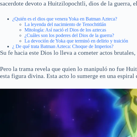
sacerdote devoto a Huitzilopochtli, dios de la guerra, el
¿Quién es el dios que venera Yoka en Batman Azteca?
La leyenda del nacimiento de Tenochtitlán
Mitología: Así nació el Dios de los aztecas
¿Cuáles son los poderes del Dios de la guerra?
La devoción de Yoka que terminó en delirio y traición
¿ De qué trata Batman Azteca: Choque de Imperios?
Su fe hacia este Dios lo lleva a cometer actos brutale
Pero la trama revela que quien lo manipuló no fue Huit
esta figura divina. Esta acto lo sumerge en una espiral 