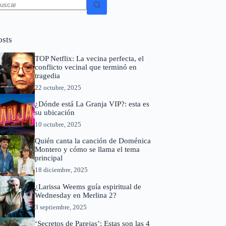
in
sultados
osts
TOP Netflix: La vecina perfecta, el
conflicto vecinal que terminó en
tragedia
22 octubre, 2025
¿Dónde está La Granja VIP?: esta es
su ubicación
10 octubre, 2025
Quién canta la canción de Doménica
Montero y cómo se llama el tema
principal
18 diciembre, 2025
¿Larissa Weems guía espiritual de
Wednesday en Merlina 2?
3 septiembre, 2025
‘Secretos de Parejas’: Estas son las 4