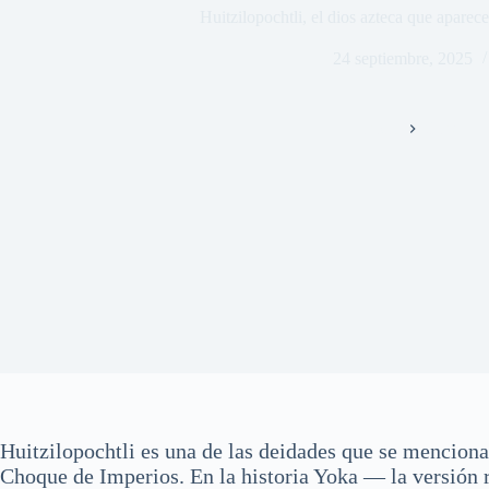
Huitzilopochtli, el dios azteca que apare
24 septiembre, 2025
Inicio
Cine
Huitzilopochtli es una de las deidades que se mencion
Choque de Imperios. En la historia Yoka — la versión 