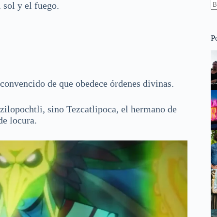
 sol y el fuego.
S
re
P
s, convencido de que obedece órdenes divinas.
zilopochtli, sino Tezcatlipoca, el hermano de
de locura.