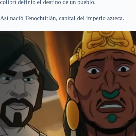
colibrí definió el destino de un pueblo.
Así nació Tenochtitlán, capital del imperio azteca.