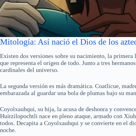
Mitología: Así nació el Dios de los azte
Existen dos versiones sobre su nacimiento, la primera 
que representa el origen de todo. Junto a tres hermanos
cardinales del universo.
La segunda versión es más dramática. Coatlicue, madre t
embarazada al guardar una bola de plumas bajo su man
Coyolxauhqui, su hija, la acusa de deshonra y convence
Huitzilopochtli nace en pleno ataque, armado con Xiu
todos. Decapita a Coyolxauhqui y se convierte en el dios
noche.