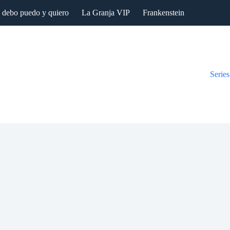
: debo puedo y quiero
La Granja VIP
Frankenstein
Series