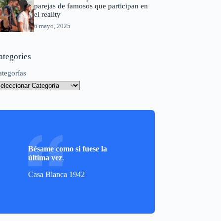
parejas de famosos que participan en
el reality
6 mayo, 2025
ategories
ategorías
Bésame como si fuese la
última vez
.
Casa Blanca 1942