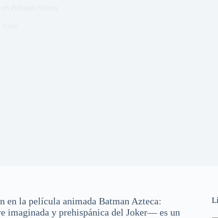
ce en Batman Azteca
Cine
an en la película animada Batman Azteca:
L
re imaginada y prehispánica del Joker— es un