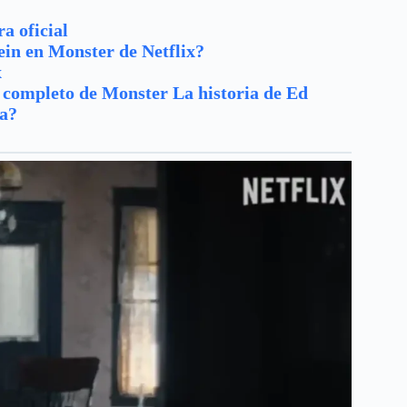
a oficial
ein en Monster de Netflix?
x
o completo de Monster
La historia de Ed
ta?