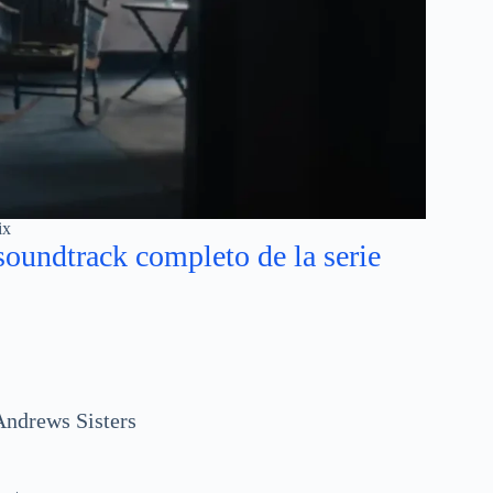
ix
soundtrack completo de la serie
Andrews Sisters