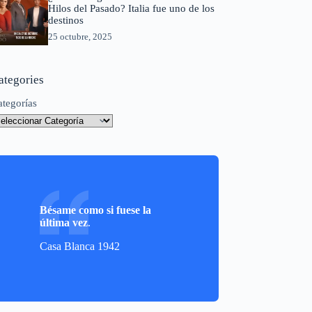
Hilos del Pasado? Italia fue uno de los
destinos
25 octubre, 2025
ategories
ategorías
Bésame como si fuese la
última vez
.
Casa Blanca 1942