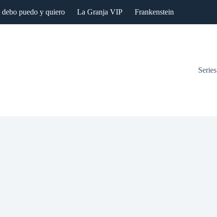
: debo puedo y quiero
La Granja VIP
Frankenstein
Series