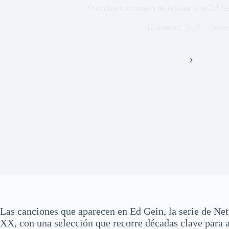
Soundtrack completo de la música de Ed Gein
16 octubre, 2025
Serie
Inicio
Series
Las canciones que aparecen en Ed Gein, la serie de Netf
XX, con una selección que recorre décadas clave para a