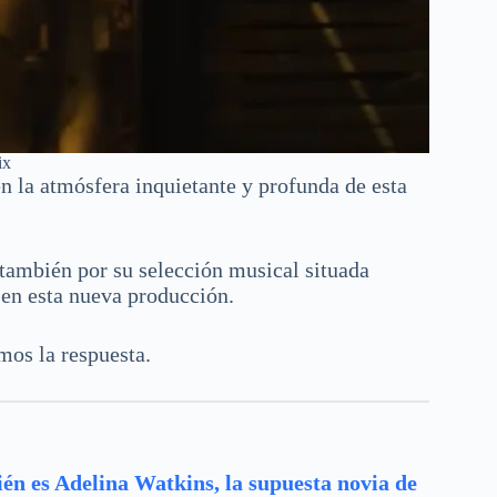
ix
en la atmósfera inquietante y profunda de esta
, también por su selección musical situada
en esta nueva producción.
mos la respuesta.
én es Adelina Watkins, la supuesta novia de