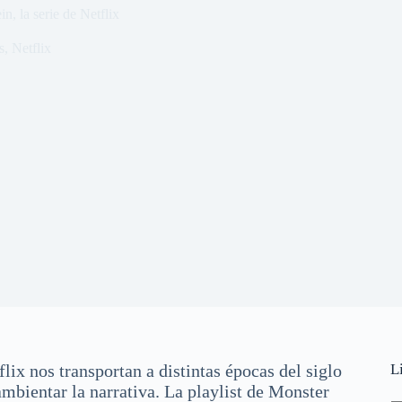
, la serie de Netflix
s
,
Netflix
lix nos transportan a distintas épocas del siglo
L
mbientar la narrativa. La playlist de Monster