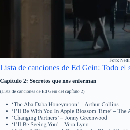
Foto: Netfl
Lista de canciones de Ed Gein: Todo el 
Capítulo 2: Secretos que nos enferman
(Lista de canciones de Ed Gein del capítulo 2)
‘The Aba Daba Honeymoon’ – Arthur Collins
‘I’ll Be With You In Apple Blossom Time’ – The 
‘Changing Partners’ – Jonny Greenwood
‘I’ll Be Seeing You’ – Vera Lynn